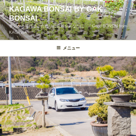
コ
KAGAWA BONSAI BY GAK
ン
BONSAI
テ
ン
香川から届けるこだわりの盆栽をあなたに Good BONSAI from
ツ
KAGAWA
へ
ス
メニュー
キ
ッ
プ