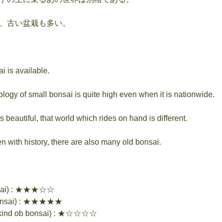
、古い盆栽も多い。
i is available.
ology of small bonsai is quite high even when it is nationwide.
 beautiful, that world which rides on hand is different.
n with history, there are also many old bonsai.
ai) : ★★★☆☆
nsai) : ★★★★★
ind ob bonsai) : ★☆☆☆☆