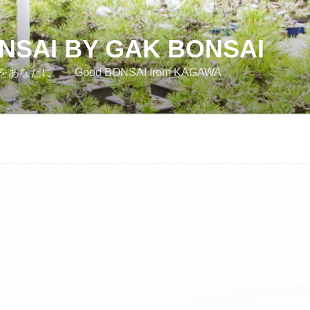
SAI BY GAK BONSAI
たに Good BONSAI from KAGAWA