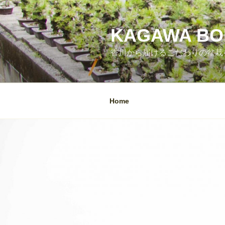
コ
ン
テ
KAGAWA BON
ン
香川から届けるこだわりの盆栽をあな
ツ
へ
ス
キ
Home
ッ
プ