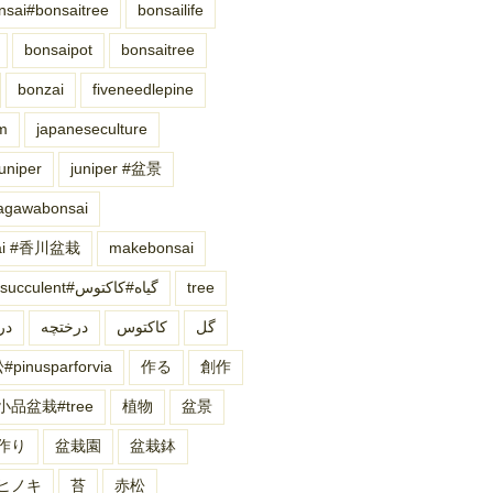
nsai#bonsaitree
bonsailife
bonsaipot
bonsaitree
bonzai
fiveneedlepine
m
japaneseculture
juniper
juniper #盆景
agawabonsai
sai #香川盆栽
makebonsai
succulent#گیاه#کاکتوس
tree
گل
کاکتوس
درختچه
در
pinusparforvia
作る
創作
小品盆栽#tree
植物
盆景
作り
盆栽園
盆栽鉢
ヒノキ
苔
赤松