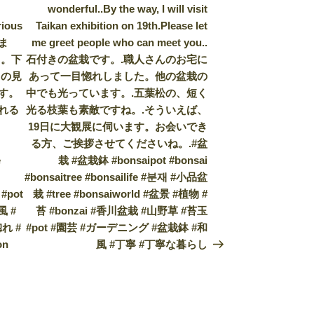
wonderful..By the way, I will visit
rious
Taikan exhibition on 19th.Please let
りま
me greet people who can meet you..
ら。下
石付きの盆栽です。.職人さんのお宅に
日の見
あって一目惚れしました。他の盆栽の
す。
中でも光っています。.五葉松の、短く
れる
光る枝葉も素敵ですね。.そういえば、
19日に大観展に伺います。お会いでき
る方、ご挨拶させてくださいね。.#盆
e
栽 #盆栽鉢 #bonsaipot #bonsai
#bonsaitree #bonsailife #분재 #小品盆
#pot
栽 #tree #bonsaiworld #盆景 #植物 #
風 #
苔 #bonzai #香川盆栽 #山野草 #苔玉
れ #
#pot #園芸 #ガーデニング #盆栽鉢 #和
on
風 #丁寧 #丁寧な暮らし