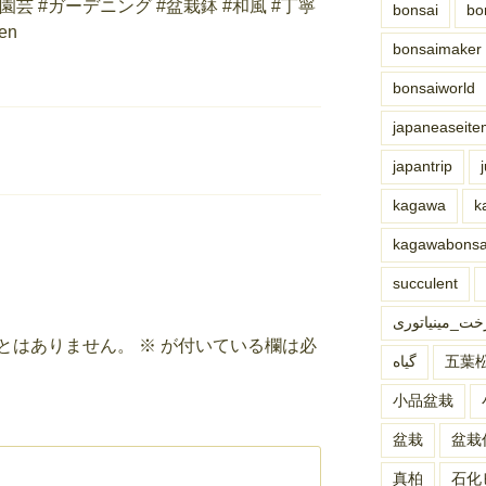
bonsai
bo
bonsaimaker
bonsaiworld
japaneaseite
japantrip
kagawa
k
kagawabon
succulent
خت_مینیاتوری
とはありません。
※
が付いている欄は必
گیاه
五葉松#
小品盆栽
盆栽
盆栽
真柏
石化