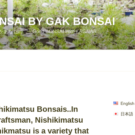
SAI BY GAK BONSAI
たに Good BONSAI from KAGAWA
English
matsu Bonsais..In
日本語
raftsman, Nishikimatsu
ikmatsu is a variety that