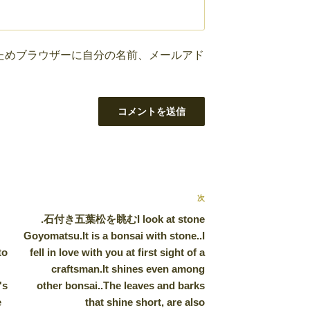
ためブラウザーに自分の名前、メールアド
次
次
の
.石付き五葉松を眺むI look at stone
投
Goyomatsu.It is a bonsai with stone..I
稿
to
fell in love with you at first sight of a
craftsman.It shines even among
's
other bonsai..The leaves and barks
e
that shine short, are also