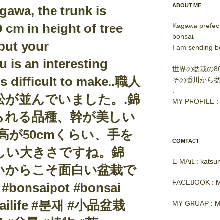
ABOUT ME
gawa, the trunk is
 cm in height of tree
Kagawa prefect
bonsai.
 put your
I am sending b
.
 is an interesting
世界の盆栽の8
is difficult to make..職人
その香川から
.
松が並んでいました。.錦
MY PROFILE :
られる品種、幹が美しい
高が50cmくらい、手を
COMTACT
しい大きさですね。錦
E-MAiL :
katsu
いからこそ面白い盆栽で
FACEBOOK :
M
onsaipot #bonsai
nsailife #분재 #小品盆栽
MY GRUAP :
M