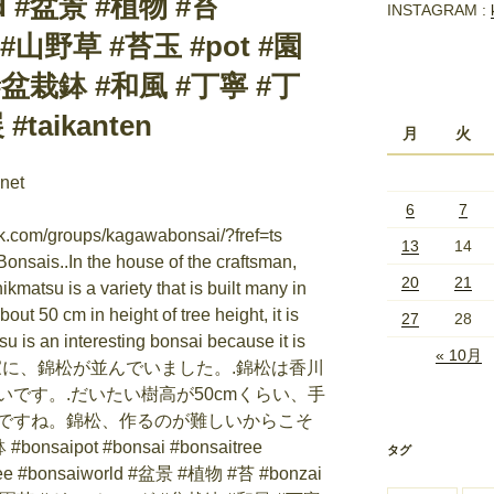
rld #盆景 #植物 #苔
INSTAGRAM :
 #山野草 #苔玉 #pot #園
盆栽鉢 #和風 #丁寧 #丁
aikanten
月
火
.net
6
7
k.com/groups/kagawabonsai/?fref=ts
13
14
20
21
27
28
« 10月
タグ