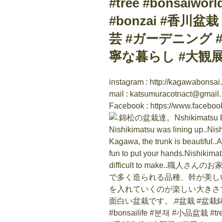
#tree #bonsaiwo
#bonzai #香川盆栽
芸 #ガーデニング #
寧な暮らし #大観展 #t
instagram : http://kagawabonsai
mail : katsumuracotnact@gmail.
Facebook : https://www.faceboo