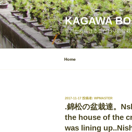
コ
ン
テ
KAGAWA BON
ン
香川から届けるこだわりの盆栽をあな
ツ
へ
ス
キ
Home
ッ
プ
投
2017-11-17
投稿者:
WPMASTER
稿
.錦松の盆栽達。Nshiki
日:
the house of the c
was lining up..Nish