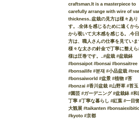
ー
craftsman.It is a masterpiece to
carefully arrange with wire of va
シ
thickness..盆栽の見方は様々あ
ョ
す。.全体を感じるために遠くか
から覗いて大木感を感じる。.今
ン
方は、職人さんの仕事を見ていま
様々な太さの針金で丁寧に整えら
様は圧巻です。..#盆栽 #盆栽鉢
#bonsaipot #bonsai #bonsaitree
#bonsailife #분재 #小品盆栽 #tre
#bonsaiworld #盆景 #植物 #苔
#bonzai #香川盆栽 #山野草 #苔玉 
#園芸 #ガーデニング #盆栽鉢 #和
丁寧 #丁寧な暮らし #紅葉 #一目惚
大観展 #taikanten #bonsaiexibiti
#kyoto #京都