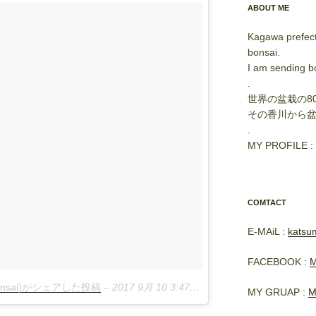
ABOUT ME
Kagawa prefect
bonsai.
I am sending b
.
世界の盆栽の8
その香川から
.
MY PROFILE :
COMTACT
E-MAiL :
katsu
FACEBOOK :
M
abonsai)がシェアした投稿
–
2017 9月 10 3:47午前 PDT
MY GRUAP :
M