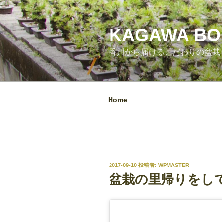
コ
ン
テ
KAGAWA BON
ン
香川から届けるこだわりの盆栽をあな
ツ
へ
ス
キ
Home
ッ
プ
投
2017-09-10
投稿者:
WPMASTER
稿
盆栽の里帰りをし
日: