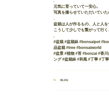
.
元気に育っていて一安心。
写真を撮らせていただいていた
.
盆栽は人が作るもの、人と人を
こうして少しでも繋がって行く
.
#盆栽 #盆栽鉢 #bonsaipot #bons
品盆栽 #tree #bonsaiworld
#盆景 #植物 #苔 #bonzai #
ング #盆栽鉢 #和風 #丁寧 #丁
カ
BLOG
テ
ゴ
リ
ー