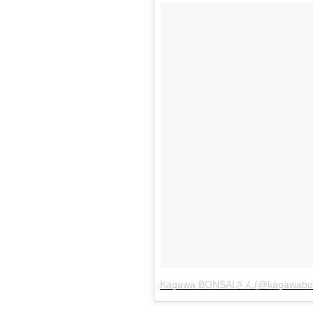
Kagawa BONSAIさん(@kagaw