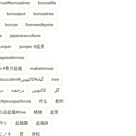
nsai#bonsaitree
bonsailife
bonsaipot
bonsaitree
bonzai
fiveneedlepine
m
japaneseculture
juniper
juniper #盆景
agawabonsai
sai #香川盆栽
makebonsai
succulent#گیاه#کاکتوس
tree
گل
کاکتوس
درختچه
در
pinusparforvia
作る
創作
小品盆栽#tree
植物
盆景
作り
盆栽園
盆栽鉢
ヒノキ
苔
赤松