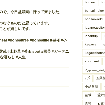
bonsai
bo
bonsaimaker
ので、今日盆栽園に行って来ました。
bonsaiworld
つなぐものだと思っています。
japaneaseite
ことが嬉しいです。
japantrip
ai #bonsaitree #bonsailife #분재 #小
kagawa
k
香川盆栽 #山野草 #苔玉 #pot #園芸 #ガーデニ
kagawabon
寧な暮らし #人生
succulent
خت_مینیاتوری
گیاه
五葉松#
小品盆栽
盆栽
盆栽
真柏
石化