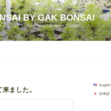
SAI BY GAK BONSAI
たに Good BONSAI from KAGAWA
English
て来ました。
日本語