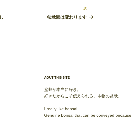
次
次
の
し
盆栽園は変わります
投
稿
AOUT THIS SITE
盆栽が本当に好き。
好きだからこそ伝えられる、本物の盆栽。
I really like bonsai.
Genuine bonsai that can be conveyed because I 