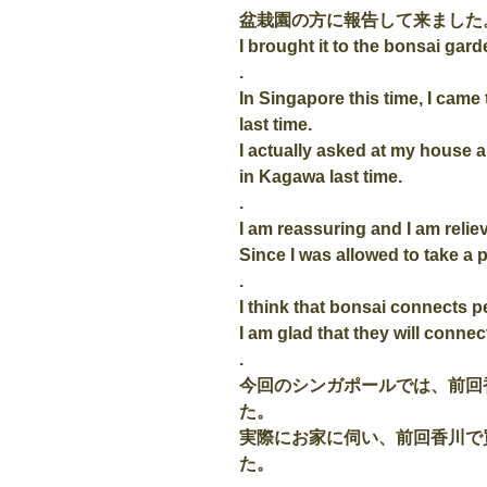
盆栽園の方に報告して来ました
I brought it to the bonsai gard
.
In Singapore this time, I ca
last time.
I actually asked at my house
in Kagawa last time.
.
I am reassuring and I am relie
Since I was allowed to take a p
.
I think that bonsai connects p
I am glad that they will connect
.
今回のシンガポールでは、前回
た。
実際にお家に伺い、前回香川で
た。